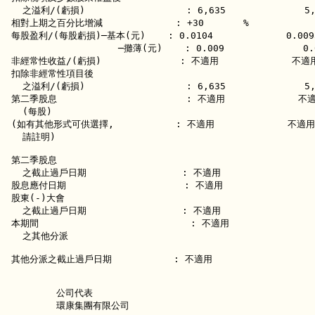
  之溢利/(虧損)                  : 6,635              5,1
相對上期之百分比增減             : +30       %

每股盈利/(每股虧損)─基本(元)    : 0.0104             0.0093 
                   ─攤薄(元)    : 0.009              0.0
非經常性收益/(虧損)              : 不適用             不適用 
扣除非經常性項目後

  之溢利/(虧損)                  : 6,635              5,1
第二季股息                       : 不適用             不適
  (每股)                                               
(如有其他形式可供選擇,           : 不適用             不適用

  請註明)                                              

第二季股息                   

  之截止過戶日期                 : 不適用 

股息應付日期                     : 不適用

股東(-)大會

  之截止過戶日期                 : 不適用 

本期間                           : 不適用

  之其他分派                       

其他分派之截止過戶日期           : 不適用 

	公司代表

	環康集團有限公司
