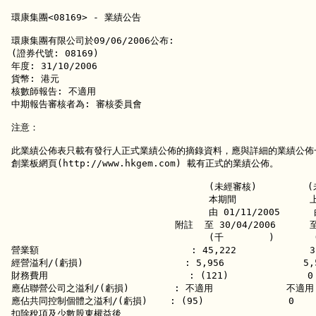
環康集團<08169> - 業績公告

環康集團有限公司於09/06/2006公布:

(證券代號: 08169)

年度: 31/10/2006

貨幣: 港元  

核數師報告: 不適用

中期報告審核者為: 審核委員會

注意：

此業績公佈表只載有發行人正式業績公佈的摘錄資料，應與詳細的業績公佈一
創業板網頁(http://www.hkgem.com) 載有正式的業績公佈。

                                   (未經審核)         
                                   本期間           
                                   由 01/11/2005      
                             附註  至 30/04/2006      至
                                   (千        )       
營業額                           : 45,222             31
經營溢利/(虧損)                  : 5,956              5,5
財務費用                         : (121)              0 
應佔聯營公司之溢利/(虧損)        : 不適用             不適用   
應佔共同控制個體之溢利/(虧損)    : (95)               0      
扣除稅項及少數股東權益後
