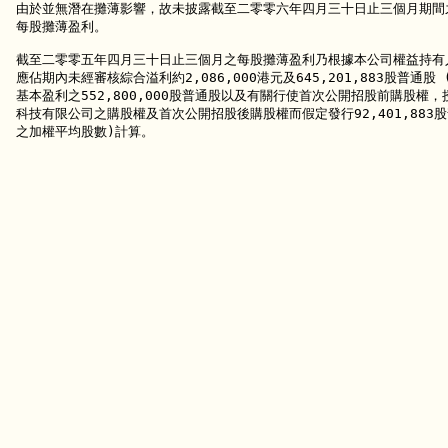
由於並無潛在攤薄影響，故未披露截至二零零六年四月三十日止三個月期間之
每股攤薄盈利。

截至二零零五年四月三十日止三個月之每股攤薄盈利乃根據本公司權益持有人
應佔期內未經審核綜合溢利約2,086,000港元及645,201,883股普通股 
基本盈利之552,800,000股普通股以及有關行使首次公開招股前購股權，
科技有限公司之購股權及首次公開招股後購股權而假定發行92,401,883股
之加權平均股數)計算。
