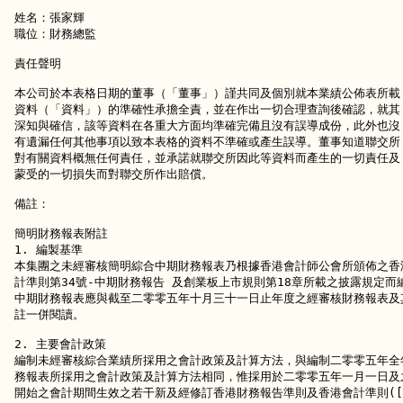
姓名：張家輝

職位：財務總監

責任聲明

本公司於本表格日期的董事（「董事」）謹共同及個別就本業績公佈表所載

資料（「資料」）的準確性承擔全責，並在作出一切合理查詢後確認，就其

深知與確信，該等資料在各重大方面均準確完備且沒有誤導成份，此外也沒

有遺漏任何其他事項以致本表格的資料不準確或產生誤導。董事知道聯交所

對有關資料概無任何責任，並承諾就聯交所因此等資料而產生的一切責任及

蒙受的一切損失而對聯交所作出賠償。

備註：

簡明財務報表附註

1. 編製基準

本集團之未經審核簡明綜合中期財務報表乃根據香港會計師公會所頒佈之香港
計準則第34號-中期財務報告 及創業板上市規則第18章所載之披露規定而編
中期財務報表應與截至二零零五年十月三十一日止年度之經審核財務報表及其
註一併閱讀。

2. 主要會計政策

編制未經審核綜合業績所採用之會計政策及計算方法，與編制二零零五年全年
務報表所採用之會計政策及計算方法相同，惟採用於二零零五年一月一日及之
開始之會計期間生效之若干新及經修訂香港財務報告準則及香港會計準則([