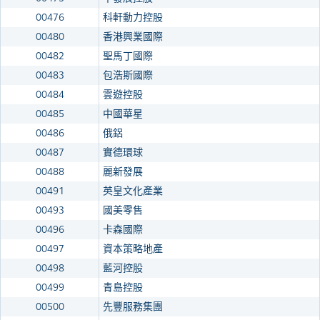
00476
科軒動力控股
00480
香港興業國際
00482
聖馬丁國際
00483
包浩斯國際
00484
雲遊控股
00485
中國華星
00486
俄鋁
00487
實德環球
00488
麗新發展
00491
英皇文化產業
00493
國美零售
00496
卡森國際
00497
資本策略地產
00498
藍河控股
00499
青島控股
00500
先豐服務集團