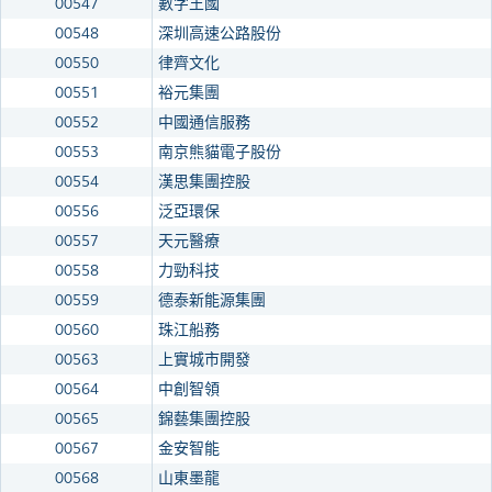
00547
數字王國
00548
深圳高速公路股份
00550
律齊文化
00551
裕元集團
00552
中國通信服務
00553
南京熊貓電子股份
00554
漢思集團控股
00556
泛亞環保
00557
天元醫療
00558
力勁科技
00559
德泰新能源集團
00560
珠江船務
00563
上實城市開發
00564
中創智領
00565
錦藝集團控股
00567
金安智能
00568
山東墨龍