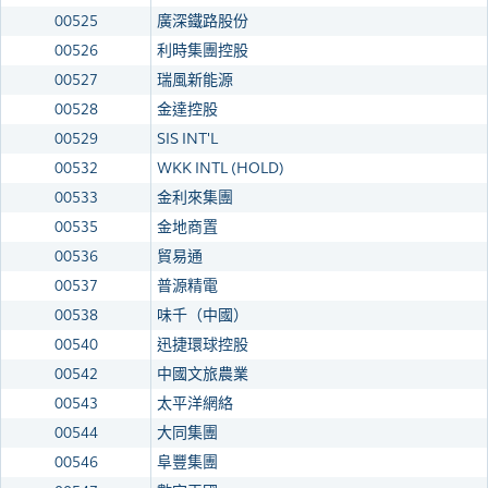
00525
廣深鐵路股份
00526
利時集團控股
00527
瑞風新能源
00528
金達控股
00529
SIS INT'L
00532
WKK INTL (HOLD)
00533
金利來集團
00535
金地商置
00536
貿易通
00537
普源精電
00538
味千（中國）
00540
迅捷環球控股
00542
中國文旅農業
00543
太平洋網絡
00544
大同集團
00546
阜豐集團