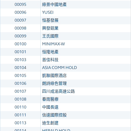
00095
綠景中國地產
00096
YUSEI
00097
恒基發展
00098
興發鋁業
00099
王氏國際
00100
MINIMAX-W
00101
恒隆地產
00103
首佳科技
00104
ASIA COMM HOLD
00105
凱聯國際酒店
00106
朗詩綠色管理
00107
四川成渝高速公路
00108
春雨醫療
00110
中國長遠
00111
信達國際控股
00113
迪生創建
00114
HERALD HOLD