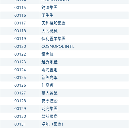
00115
鈞濠集團
00116
周生生
00117
天利控股集團
00118
大同機械
00119
保利置業集團
00120
COSMOPOL INT'L
00122
鱷魚恤
00123
越秀地產
00124
粵海置地
00125
新興光學
00126
佳寧娜
00127
華人置業
00128
安寧控股
00129
泛海集團
00130
慕詩國際
00131
卓能（集團）