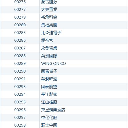
00276
蒙古能源
00277
太興置業
00279
裕承科金
00280
景福集團
00285
比亞迪電子
00286
愛帝宮
00287
永發置業
00288
萬洲國際
00289
WING ON CO
00290
國富量子
00291
華潤啤酒
00293
國泰航空
00294
長江製衣
00295
江山控股
00296
英皇娛樂酒店
00297
中化化肥
00298
莊士中國