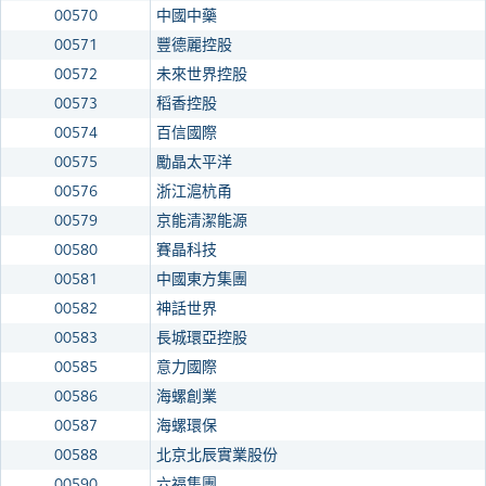
00570
中國中藥
00571
豐德麗控股
00572
未來世界控股
00573
稻香控股
00574
百信國際
00575
勵晶太平洋
00576
浙江滬杭甬
00579
京能清潔能源
00580
賽晶科技
00581
中國東方集團
00582
神話世界
00583
長城環亞控股
00585
意力國際
00586
海螺創業
00587
海螺環保
00588
北京北辰實業股份
00590
六福集團