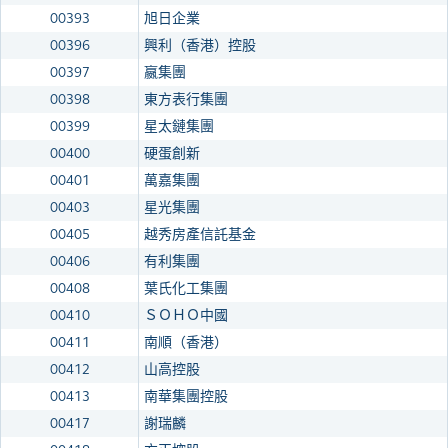
00393
旭日企業
00396
興利（香港）控股
00397
嬴集團
00398
東方表行集團
00399
星太鏈集團
00400
硬蛋創新
00401
萬嘉集團
00403
星光集團
00405
越秀房產信託基金
00406
有利集團
00408
葉氏化工集團
00410
ＳＯＨＯ中國
00411
南順（香港）
00412
山高控股
00413
南華集團控股
00417
謝瑞麟