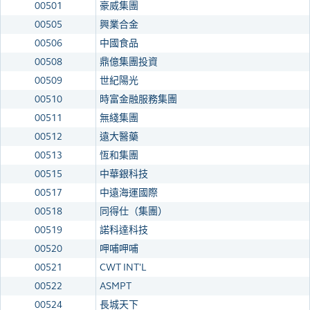
00501
豪威集團
00505
興業合金
00506
中國食品
00508
鼎億集團投資
00509
世紀陽光
00510
時富金融服務集團
00511
無綫集團
00512
遠大醫藥
00513
恆和集團
00515
中華銀科技
00517
中遠海運國際
00518
同得仕（集團）
00519
諾科達科技
00520
呷哺呷哺
00521
CWT INT'L
00522
ASMPT
00524
長城天下